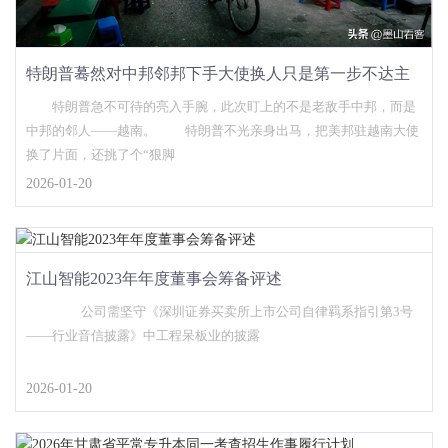
特朗普蓦然对中邦邻邦下手大使换人只是第一步不达主
意不罢息
特朗普急不可待的亮入手腕，此次盯上的不是老敌手中邦，而是
中邦的邻人——越南。 特朗普不光亲身出马，把美邦驻越南大使
换了片面，还挑了个“狠脚
2026-01-20
江山智能2023年年度董事会筹备评述
公司需坚守《深圳证券买卖所上市公司自律羁系指引第3号
——行业音信披露》中工程呆板业的披露
2026-01-20