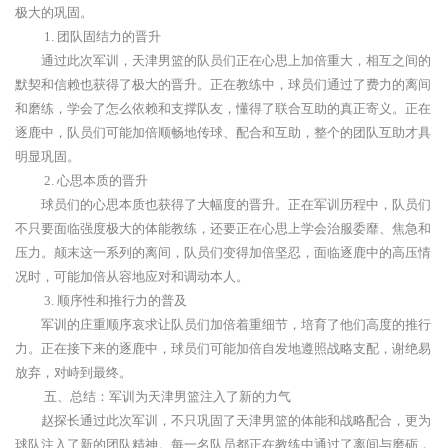
极大的巩固。
1. 团队固结力的晋升
通过此次军训，天津男篮的队员们正在心思上加倍重大，相互之间的
默契和信赖也获得了极大的晋升。正在教练中，球员们通过了费力的离间
和磨练，学会了怎么依赖和支撑队友，懂得了联合互助的真正寄义。正在
逐鹿中，队员们可能加倍顺畅地传球、配合和互助，整个的团队互助才具
明显巩固。
2. 心思本质的晋升
球员们的心思本质也获得了大幅度的晋升。正在军训历程中，队员们
不只要面临强度极大的体能教练，还要正在心思上学会治服委靡、焦急和
压力。颠末这一系列的离间，队员们变得加倍坚忍，面临逐鹿中的高压情
况时，可能加倍从容地应对和调动本人。
3. 顺序性和推行力的普及
军训的庄重顺序哀求让队员们加倍着重细节，培育了他们高度的推行
力。正在接下来的逐鹿中，球员们可能加倍自发地遵照战略支配，谢绝易
放弃，对峙到最终。
五、总结：军训为天津男篮注入了新的力气
赵探长通过此次军训，不只巩固了天津男篮的体能和战略配合，更为
球队注入了新的团队精神。每一名队员都正在教练中通过了离间与磨砺，