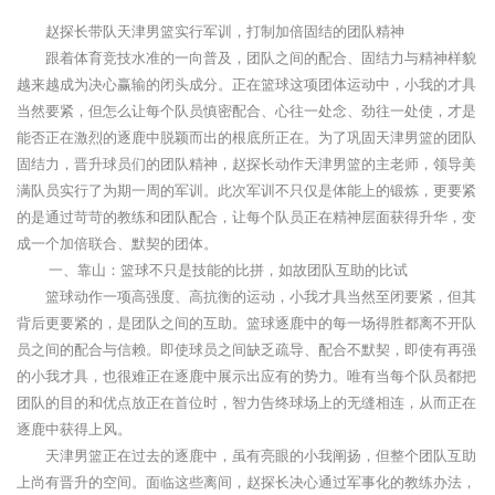
赵探长带队天津男篮实行军训，打制加倍固结的团队精神
跟着体育竞技水准的一向普及，团队之间的配合、固结力与精神样貌
越来越成为决心赢输的闭头成分。正在篮球这项团体运动中，小我的才具
当然要紧，但怎么让每个队员慎密配合、心往一处念、劲往一处使，才是
能否正在激烈的逐鹿中脱颖而出的根底所正在。为了巩固天津男篮的团队
固结力，晋升球员们的团队精神，赵探长动作天津男篮的主老师，领导美
满队员实行了为期一周的军训。此次军训不只仅是体能上的锻炼，更要紧
的是通过苛苛的教练和团队配合，让每个队员正在精神层面获得升华，变
成一个加倍联合、默契的团体。
一、靠山：篮球不只是技能的比拼，如故团队互助的比试
篮球动作一项高强度、高抗衡的运动，小我才具当然至闭要紧，但其
背后更要紧的，是团队之间的互助。篮球逐鹿中的每一场得胜都离不开队
员之间的配合与信赖。即使球员之间缺乏疏导、配合不默契，即使有再强
的小我才具，也很难正在逐鹿中展示出应有的势力。唯有当每个队员都把
团队的目的和优点放正在首位时，智力告终球场上的无缝相连，从而正在
逐鹿中获得上风。
天津男篮正在过去的逐鹿中，虽有亮眼的小我阐扬，但整个团队互助
上尚有晋升的空间。面临这些离间，赵探长决心通过军事化的教练办法，