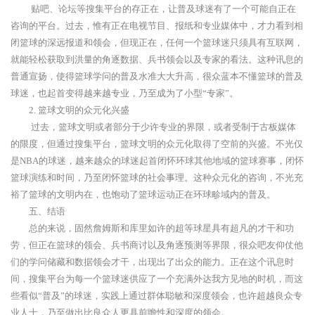
贴吧、论坛等搜集平台的存正在，让普及球迷有了一个可能自正在
咨询的平台。过去，惟有正在电视节目、报纸和专业媒体中，才力看到相
闭篮球的深远报道和领会，但现正在，任何一个篮球迷只须具有互联网，
就能轻松获取到洪量的角逐数据、兵书领会以及专家的看法。这种讯息的
普通宣扬，使得篮球学问的普及水准大大升高，很众蓝本不懂篮球的普及
球迷，也起首变得越来越专业，乃至成为了小型“专家”。
2. 篮球文明的众元化兴盛
过去，篮球文明或者部分于少许专业的界限，或者受制于古板媒体
的限度，但通过搜集平台，篮球文明的众元化取得了空前的兴盛。不光仅
是NBA的球迷，越来越众的球迷起首闭怀环球其他地域的篮球赛事，闭怀
篮球演练和时间，乃至闭怀篮球的社会事理。这种众元化的咨询，不光充
裕了篮球的文明内在，也饱动了篮球运动正在环球畛域内的普及。
五、结语
总的来说，固然詹姆斯和库里如许的超等球星具有超凡的才干和功
劳，但正在篮球的领会、兵书商讨以及角逐预测等界限，很众吧友仰仗他
们的学问储藏和数据领会才干，出现出了出众的能力。正在这个讯息时
间，搜集平台为每一个篮球迷供应了一个充满外达我方见地的时机，而这
些看似“普及”的球迷，实践上通过群体聪敏和深度领会，也许超越良众专
业人士，乃至做出比良众人更具前瞻性和深度的领会。