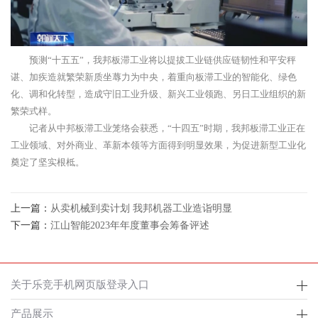
预测“十五五”，我邦板滞工业将以提拔工业链供应链韧性和平安秤
谌、加疾造就繁荣新质坐蓐力为中央，着重向板滞工业的智能化、绿色
化、调和化转型，造成守旧工业升级、新兴工业领跑、另日工业组织的新
繁荣式样。
记者从中邦板滞工业笼络会获悉，“十四五”时期，我邦板滞工业正在
工业领域、对外商业、革新本领等方面得到明显效果，为促进新型工业化
奠定了坚实根柢。
上一篇：
从卖机械到卖计划 我邦机器工业造诣明显
下一篇：
江山智能2023年年度董事会筹备评述
关于乐竞手机网页版登录入口
产品展示