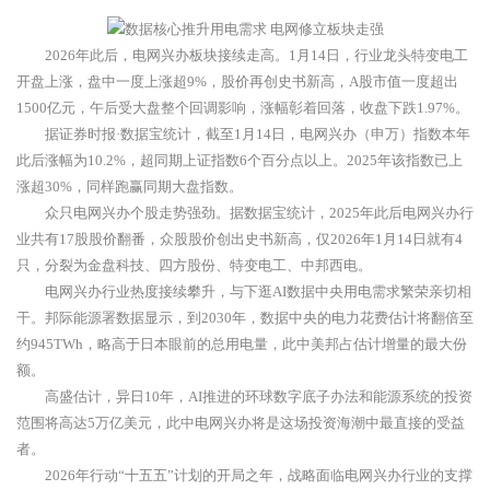
2026年此后，电网兴办板块接续走高。1月14日，行业龙头特变电工
开盘上涨，盘中一度上涨超9%，股价再创史书新高，A股市值一度超出
1500亿元，午后受大盘整个回调影响，涨幅彰着回落，收盘下跌1.97%。
据证券时报·数据宝统计，截至1月14日，电网兴办（申万）指数本年
此后涨幅为10.2%，超同期上证指数6个百分点以上。2025年该指数已上
涨超30%，同样跑赢同期大盘指数。
众只电网兴办个股走势强劲。据数据宝统计，2025年此后电网兴办行
业共有17股股价翻番，众股股价创出史书新高，仅2026年1月14日就有4
只，分裂为金盘科技、四方股份、特变电工、中邦西电。
电网兴办行业热度接续攀升，与下逛AI数据中央用电需求繁荣亲切相
干。邦际能源署数据显示，到2030年，数据中央的电力花费估计将翻倍至
约945TWh，略高于日本眼前的总用电量，此中美邦占估计增量的最大份
额。
高盛估计，异日10年，AI推进的环球数字底子办法和能源系统的投资
范围将高达5万亿美元，此中电网兴办将是这场投资海潮中最直接的受益
者。
2026年行动“十五五”计划的开局之年，战略面临电网兴办行业的支撑