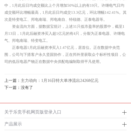
中，1月此后日均成交额比上个月增加50%以上的有19只。许继电气日均
成交额环比增幅最高，1月此后日均成交13.3亿元，环比增幅142.41%。其
次是特变电工、邦电南瑞、邦电南自、特锐德、正泰电器等。
资金流向方面，据数据宝统计，上述31只低市盈率的股票中，截至1
月13日，1月此后融资净买入超1亿元的有4只，分裂为正泰电器、许继电
气、邦电南瑞、特变电工。
正泰电器1月此后融资净买入1.47亿元，居首位。正在数据中央范
围，公司与下搭客户永久坚固协作，正在邦外里获取众个标杆性项目，公
司的低压电器产物正在数据中央供配电编制取得平凡使用。
上一篇：
主力动向：1月16日特大单净流出24268亿元
下一篇：没有了
关于乐竞手机网页版登录入口
产品展示