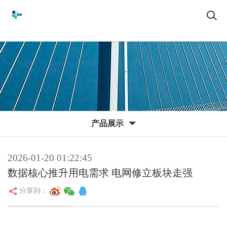
产品展示
2026-01-20 01:22:45
数据核心推升用电需求 电网修立板块走强
分享到：