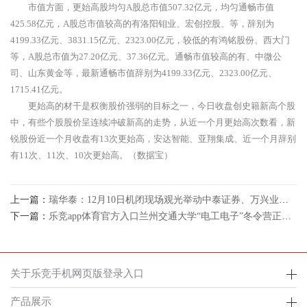
市值方面，更始高股均匀A股总市值507.32亿元，均匀通畅市值
425.58亿元，A股总市值较高的有洛阳钼业、宏创控股、等，辞别为
4199.33亿元、3831.15亿元、2323.00亿元，较低的有鸿铭股份、西大门
等，A股总市值为27.20亿元、37.36亿元。通畅市值较高的有、中微公
司、山东黄金等，最新通畅市值辞别为4199.33亿元、2323.00亿元、
1715.41亿元。
更始高的材干是权衡股价强弱的目标之一，今日收盘创史籍新高个股
中，有些个股股价呈连续冲破新高的走势，从近一个月更始高次数看，新
锐股份近一个月收盘有13次更始高，安达智能、亚翔集成、近一个月辞别
有11次、11次、10次更始高。（数据宝）
上一篇：
瑞华泰：12月10日机闭现场观光举动中泰证券、万兴业资产等众家机构加入
下一篇：
乐竞app体育官方入口兰州交通大学“电工电子”冬令营正式开班
关于乐竞手机网页版登录入口
产品展示