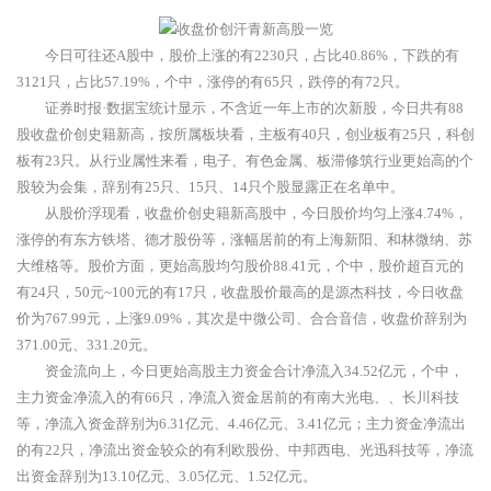
今日可往还A股中，股价上涨的有2230只，占比40.86%，下跌的有
3121只，占比57.19%，个中，涨停的有65只，跌停的有72只。
证券时报·数据宝统计显示，不含近一年上市的次新股，今日共有88
股收盘价创史籍新高，按所属板块看，主板有40只，创业板有25只，科创
板有23只。从行业属性来看，电子、有色金属、板滞修筑行业更始高的个
股较为会集，辞别有25只、15只、14只个股显露正在名单中。
从股价浮现看，收盘价创史籍新高股中，今日股价均匀上涨4.74%，
涨停的有东方铁塔、德才股份等，涨幅居前的有上海新阳、和林微纳、苏
大维格等。股价方面，更始高股均匀股价88.41元，个中，股价超百元的
有24只，50元~100元的有17只，收盘股价最高的是源杰科技，今日收盘
价为767.99元，上涨9.09%，其次是中微公司、合合音信，收盘价辞别为
371.00元、331.20元。
资金流向上，今日更始高股主力资金合计净流入34.52亿元，个中，
主力资金净流入的有66只，净流入资金居前的有南大光电、、长川科技
等，净流入资金辞别为6.31亿元、4.46亿元、3.41亿元；主力资金净流出
的有22只，净流出资金较众的有利欧股份、中邦西电、光迅科技等，净流
出资金辞别为13.10亿元、3.05亿元、1.52亿元。