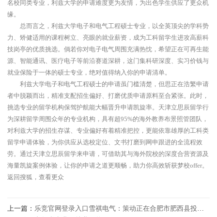
名校同类专业，利兹大学的申请难度更为友情，为出色学生供应了更众机
缘。
总而言之，利兹大学电子和电气工程硕士专业，以全英顶尖的学科势
力、矫健适用的课程树立、亮眼的就业薪资，成为工科留学生进攻高薪科
技岗亭的优质挑选。倘若你对电子电气周围充满热忱，希望正在可再生能
源、智能通讯、医疗电子等前沿赛道深耕，这门集科研深度、实习价钱与
就业保险于一体的硕士专业，绝对值得纳入你的申请清单。
利兹大学电子和电气工程硕士的申请虽门槛清楚，但思正在浩繁申请
者中脱颖而出，精准支配招生偏好、打磨优质申请原料至合紧张。此时，
挑选专业的留学机构保驾护航能大幅晋升申请凯旋率。天津立思辰留学行
为深耕留学周围众年的专业机构，具有超95%的海外教养布景照管团队，
对利兹大学的招生存谋、专业偏好有着精准把控，更能依靠雄厚的工科类
留学申请体验，为你供应从选校定位、文书打磨到网申跟进的全流程效
劳。通过天津立思辰留学来申请，可借助其与海外院校的深度合营资源及
海量凯旋案例体验，让你的申请之道更顺畅，助力你高效斩获梦校offer。
返回搜狐，查看更众
上一篇：
乐竞官网登录入口雪祺电气：策动正在合肥市肥西县投资修理电子科技园及高端智能家居工业园项目