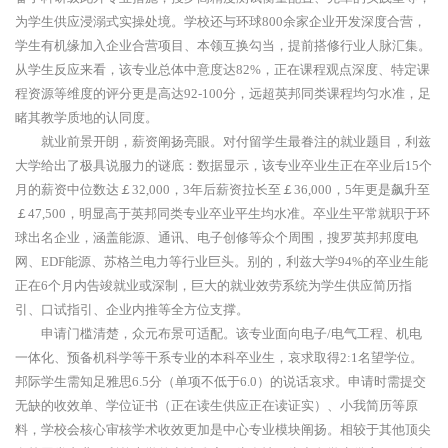
为学生供应浸溺式实操处境。学校还与环球800余家企业开发深度合营，
学生有机缘加入企业合营项目、本领互换勾当，提前搭修行业人脉汇集。
从学生反应来看，该专业总体中意度达82%，正在课程观点深度、特定课
程资源等维度的评分更是高达92-100分，远超英邦同类课程均匀水准，足
睹其教学质地的认同度。
就业前景开朗，薪资阐扬亮眼。对付留学生最眷注的就业题目，利兹
大学给出了极具说服力的谜底：数据显示，该专业卒业生正在卒业后15个
月的薪资中位数达￡32,000，3年后薪资拉长至￡36,000，5年更是飙升至
￡47,500，明显高于英邦同类专业卒业平生均水准。卒业生平常就职于环
球出名企业，涵盖能源、通讯、电子创修等众个周围，搜罗英邦邦度电
网、EDF能源、苏格兰电力等行业巨头。别的，利兹大学94%的卒业生能
正在6个月内告竣就业或深制，巨大的就业效劳系统为学生供应简历指
引、口试指引、企业内推等全方位支撑。
申请门槛清楚，众元布景可适配。该专业面向电子/电气工程、机电
一体化、预备机科学等干系专业的本科卒业生，哀求取得2:1名望学位。
邦际学生需知足雅思6.5分（单项不低于6.0）的说话哀求。申请时需提交
无缺的收效单、学位证书（正在读生供应正在读证实）、小我简历等原
料，学校会核心审核学术收效更加是中心专业模块阐扬。相较于其他顶尖