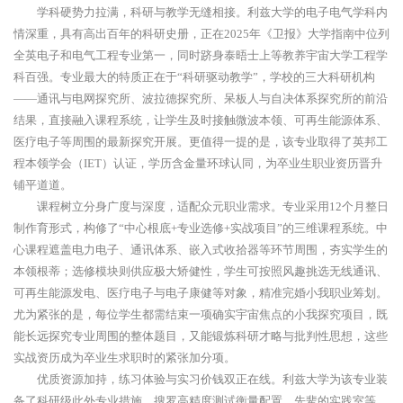
学科硬势力拉满，科研与教学无缝相接。利兹大学的电子电气学科内
情深重，具有高出百年的科研史册，正在2025年《卫报》大学指南中位列
全英电子和电气工程专业第一，同时跻身泰晤士上等教养宇宙大学工程学
科百强。专业最大的特质正在于“科研驱动教学”，学校的三大科研机构
——通讯与电网探究所、波拉德探究所、呆板人与自决体系探究所的前沿
结果，直接融入课程系统，让学生及时接触微波本领、可再生能源体系、
医疗电子等周围的最新探究开展。更值得一提的是，该专业取得了英邦工
程本领学会（IET）认证，学历含金量环球认同，为卒业生职业资历晋升
铺平道道。
课程树立分身广度与深度，适配众元职业需求。专业采用12个月整日
制作育形式，构修了“中心根底+专业选修+实战项目”的三维课程系统。中
心课程遮盖电力电子、通讯体系、嵌入式收拾器等环节周围，夯实学生的
本领根蒂；选修模块则供应极大矫健性，学生可按照风趣挑选无线通讯、
可再生能源发电、医疗电子与电子康健等对象，精准完婚小我职业筹划。
尤为紧张的是，每位学生都需结束一项确实宇宙焦点的小我探究项目，既
能长远探究专业周围的整体题目，又能锻炼科研才略与批判性思想，这些
实战资历成为卒业生求职时的紧张加分项。
优质资源加持，练习体验与实习价钱双正在线。利兹大学为该专业装
备了科研级此外专业措施，搜罗高精度测试衡量配置、先辈的实践室等，